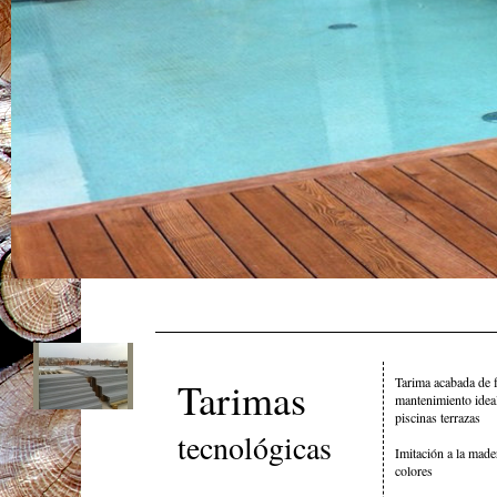
Tarimas
Tarima acabada de f
mantenimiento ideal
piscinas terrazas
tecnológi
cas
Imitación a la made
colores