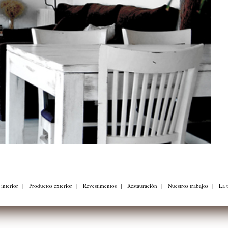
|
|
|
|
|
interior
Productos exterior
Revestimentos
Restauración
Nuestros trabajos
La 